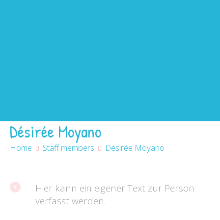
Home
Betreuung
Impressionen
Über uns
News
Kontakt
Désirée Moyano
Home
Staff members
Désirée Moyano
Hier kann ein eigener Text zur Person
verfasst werden.